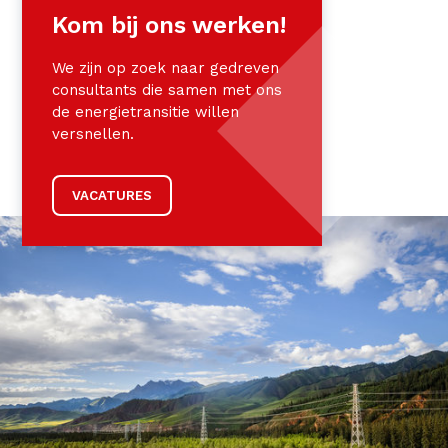
Kom bij ons werken!
We zijn op zoek naar gedreven
consultants die samen met ons
de energietransitie willen
versnellen.
VACATURES